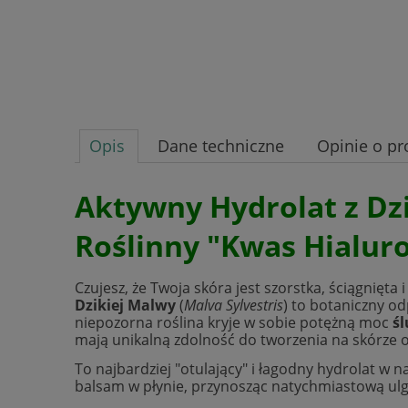
Opis
Dane techniczne
Opinie o pr
Aktywny Hydrolat z Dzi
Roślinny "Kwas Hialur
Czujesz, że Twoja skóra jest szorstka, ściągnięta 
Dzikiej Malwy
(
Malva Sylvestris
) to botaniczny o
niepozorna roślina kryje w sobie potężną moc
ś
mają unikalną zdolność do tworzenia na skórze 
To najbardziej "otulający" i łagodny hydrolat w na
balsam w płynie, przynosząc natychmiastową ulg