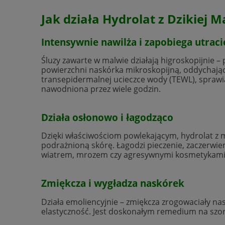
Jak działa Hydrolat z Dzikiej 
Intensywnie nawilża i zapobiega utrac
Śluzy zawarte w malwie działają higroskopijnie – 
powierzchni naskórka mikroskopijną, oddychając
transepidermalnej ucieczce wody (TEWL), sprawia
nawodniona przez wiele godzin.
Działa osłonowo i łagodząco
Dzięki właściwościom powlekającym, hydrolat z m
podrażnioną skórę. Łagodzi pieczenie, zaczerwi
wiatrem, mrozem czy agresywnymi kosmetykami
Zmiękcza i wygładza naskórek
Działa emoliencyjnie – zmiękcza zrogowaciały na
elastyczność. Jest doskonałym remedium na szors