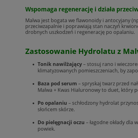
Wspomaga regenerację i działa przeci
Malwa jest bogata we flawonoidy i antocyjany (np
przeciwzapalnie i poprawiają stan naczyń krwi
drobnych uszkodzeń i regenerację po opalaniu.
Zastosowanie Hydrolatu z Ma
Tonik nawilżający
– stosuj rano i wieczore
klimatyzowanych pomieszczeniach, by zapo
Baza pod serum
– spryskaj twarz przed n
Malwa + Kwas Hialuronowy to duet, który p
Po opalaniu
– schłodzony hydrolat przyno
słońcem skórze.
Do pielęgnacji oczu
– łagodne okłady dla w
powiek.