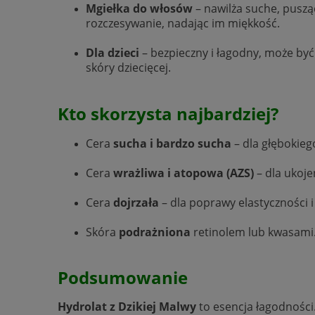
Mgiełka do włosów
– nawilża suche, pusząc
rozczesywanie, nadając im miękkość.
Dla dzieci
– bezpieczny i łagodny, może być
skóry dziecięcej.
Kto skorzysta najbardziej?
Cera
sucha i bardzo sucha
– dla głębokieg
Cera
wrażliwa i atopowa (AZS)
– dla ukoje
Cera
dojrzała
– dla poprawy elastyczności 
Skóra
podrażniona
retinolem lub kwasami
Podsumowanie
Hydrolat z Dzikiej Malwy
to esencja łagodności.