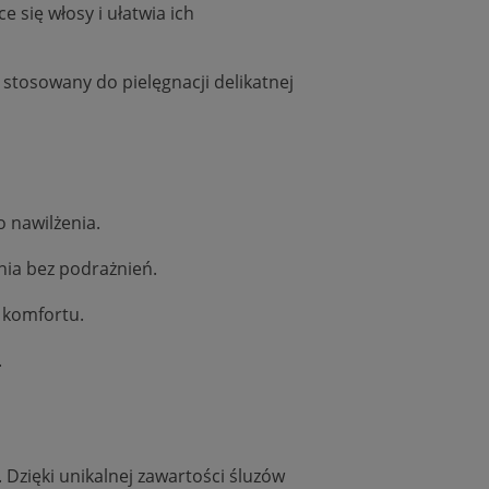
e się włosy i ułatwia ich
 stosowany do pielęgnacji delikatnej
o nawilżenia.
nia bez podrażnień.
i komfortu.
.
 Dzięki unikalnej zawartości śluzów