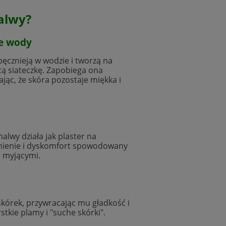
Malwy?
ie wody
pęcznieją w wodzie i tworzą na
ą siateczkę. Zapobiega ona
jąc, że skóra pozostaje miękka i
alwy działa jak plaster na
enienie i dyskomfort spowodowany
 myjącymi.
skórek, przywracając mu gładkość i
tkie plamy i "suche skórki".