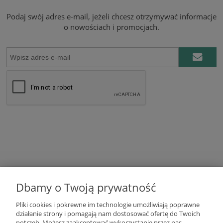
Podaj swój adres e-mail, jeżeli chcesz otrzymywać informacje
o nowościach i promocjach.
Dbamy o Twoją prywatność
DOSTAWA I PŁATNOŚCI
Pliki cookies i pokrewne im technologie umożliwiają poprawne
działanie strony i pomagają nam dostosować ofertę do Twoich
potrzeb. Możesz zaakceptować wykorzystanie przez nas