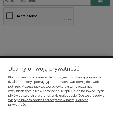
Dbamy o Twoją prywatność
DOSTAWA I PŁATNOŚCI
Pliki cookies i pokrewne im technologie umożliwiają poprawne
działanie strony i pomagają nam dostosować ofertę do Twoich
POMOC
potrzeb. Możesz zaakceptować wykorzystanie przez nas
wszystkich tych plików i przejść do sklepu lub dostosować użycie
plików do swoich preferencji, wybierając opcję "Dostosuj zgody".
O FIRMIE
Więcej o plikach cookies przeczytasz w naszej Polityce
prywatności.